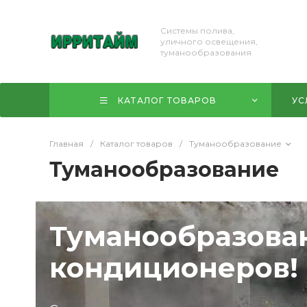
Системы полива,
уличного освещения,
туманообразования
КАТАЛОГ ТОВАРОВ
УС
Главная
/
Каталог товаров
/
Туманообразование
Туманообразование
Туманообразован
кондиционеров!