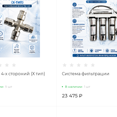
4-х стороний (Х тип)
Система фильтрации
ии
9 шт
В наличии
1 шт
23 475 ₽