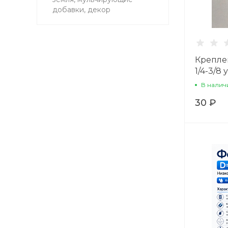
добавки, декор
Креплен
1/4-3/8
В налич
30 ₽