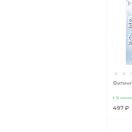
Фитинг 
В налич
497 ₽