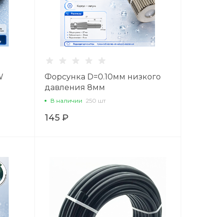
W
Форсунка D=0.10мм низкого
давления 8мм
В наличии
250 шт
145 ₽