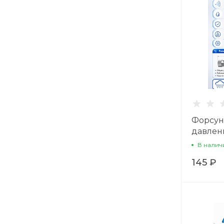
Форсун
давлен
В налич
145 ₽