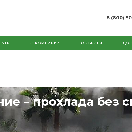
8 (800) 5
8 (800) 500-87-5
г. Краснодар, п.
Индустриальный, 
ЛУГИ
О КОМПАНИИ
ОБЪЕКТЫ
ДОС
Евдокимовская, 2
Пн-Пт: 9:00-17:00
Cб-Вс: выходные 
irritimeru@ya.ru
ие – прохлада без с