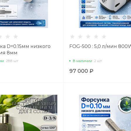
ка D=0.15мм низкого
FOG-500 : 5,0 л/мин 800
ия 8мм
ии
288 шт
В наличии
2 шт
97 000 ₽