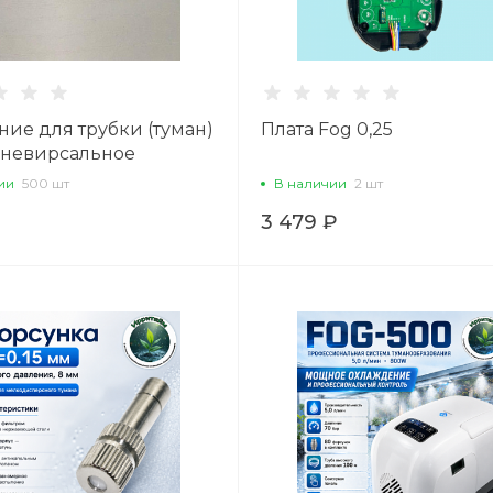
ие для трубки (туман)
Плата Fog 0,25
 уневирсальное
ии
500 шт
В наличии
2 шт
3 479 ₽