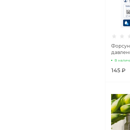
Форсун
давлен
В налич
145 ₽