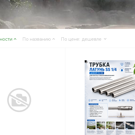
ности
По названию
По цене
:
дешевле