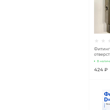
Фитинг
отверст
под угл
В налич
424 ₽