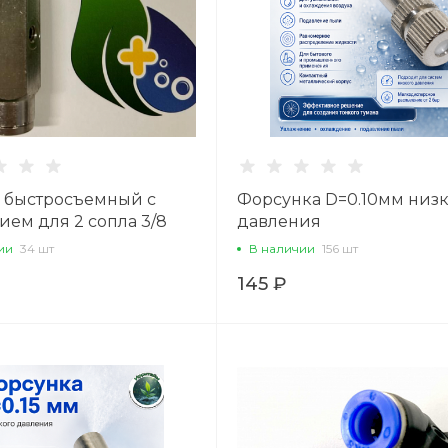
 быстросъемный с
Форсунка D=0.10мм низ
ием для 2 сопла 3/8
давления
ом 120 градусов
ии
34 шт
В наличии
156 шт
145 ₽