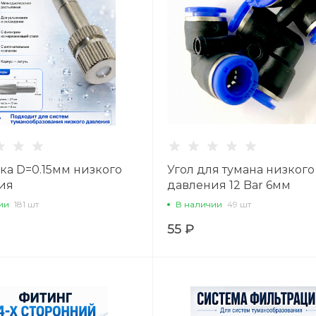
ка D=0.15мм низкого
Угол для тумана низкого
ия
давления 12 Bar 6мм
ии
181 шт
В наличии
49 шт
55 ₽