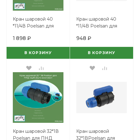
Кран шаровой 40
Кран шаровой 40
*11/4В Poelsan для
*11/4В Poelsan для
ПНД труб (2шт)
ПНД труб
1 898 ₽
948 ₽
комплект
В КОРЗИНУ
В КОРЗИНУ
Кран шаровой 32*1В
Кран шаровой
Poelsan для ПНД
32*1ВPoelsan для