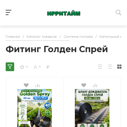
Главная
/
Каталог товаров
/
Система полива
/
Капельный и 
Фитинг Голден Спрей