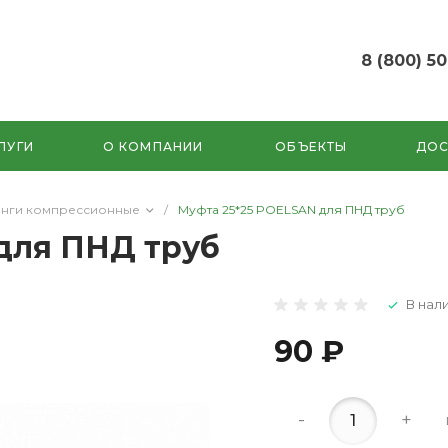
8 (800) 5
8 (800) 500-87-5
г. Краснодар, п.
Индустриальный, 
ЛУГИ
О КОМПАНИИ
ОБЪЕКТЫ
ДОС
Евдокимовская, 2
Пн-Пт: 9:00-17:00
Cб-Вс: выходные 
инги компрессионные
/
Муфта 25*25 POELSAN для ПНД труб
irritimeru@ya.ru
для ПНД труб
В нали
90 ₽
-
+