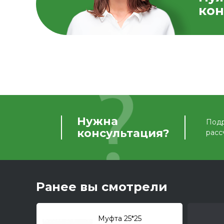
кон
Нужна
Подр
консультация?
расс
Ранее вы смотрели
Муфта 25*25