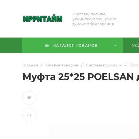
Системы полива,
уличного освещения,
туманообразования
КАТАЛОГ ТОВАРОВ
УС
Главная
/
Каталог товаров
/
Система полива
/
Фит
Муфта 25*25 POELSAN 