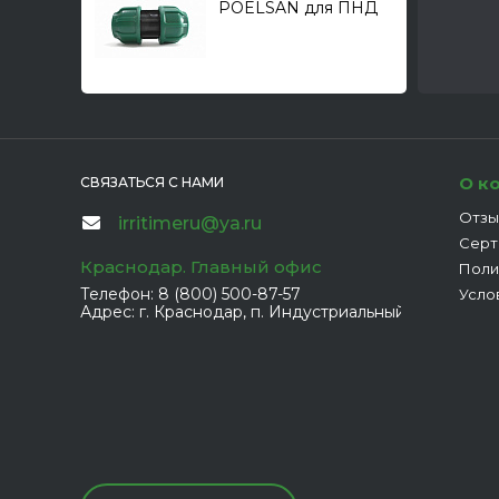
POELSAN для ПНД
труб
О к
СВЯЗАТЬСЯ С НАМИ
Отзы
irritimeru@ya.ru
Серт
Краснодар. Главный офис
Поли
Телефон:
8 (800) 500-87-57
Усло
Адрес:
г. Краснодар, п. Индустриальный, ул. Евдоки