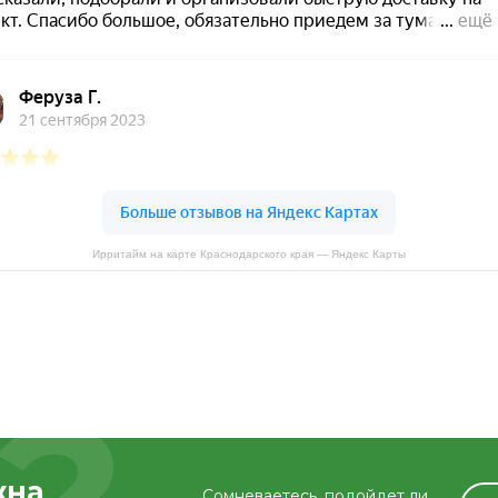
Ирритайм на карте Краснодарского края — Яндекс Карты
жна
Сомневаетесь, подойдет ли