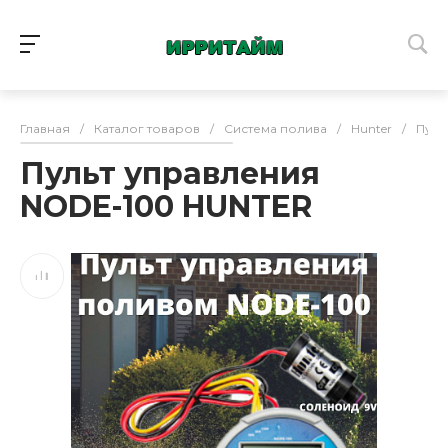
Главная
/
Каталог товаров
/
Система полива
/
Hunter
/
Пуль
Пульт управления
NODE-100 HUNTER