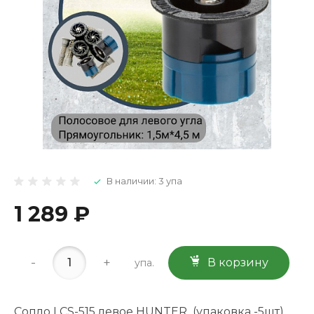
В наличии: 3 упа
1 289 ₽
-
+
В корзину
упа.
Сопло LCS-515 левое HUNTER (упаковка -5шт)