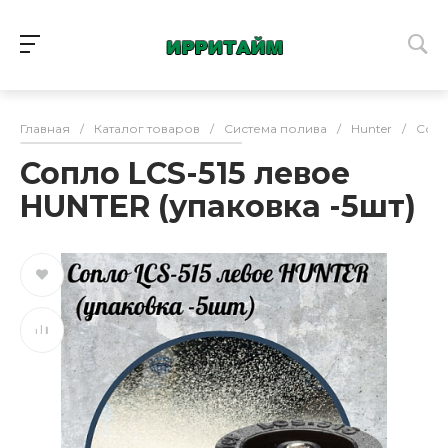
Главная
/
Каталог товаров
/
Система полива
/
Hunter
/
Соп
Сопло LCS-515 левое
HUNTER (упаковка -5шт)