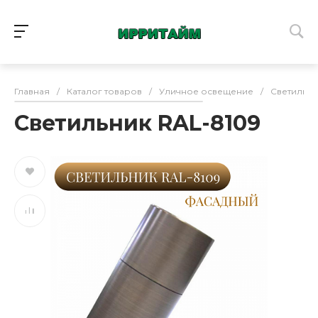
Главная
/
Каталог товаров
/
Уличное освещение
/
Светильни
Светильник RAL-8109