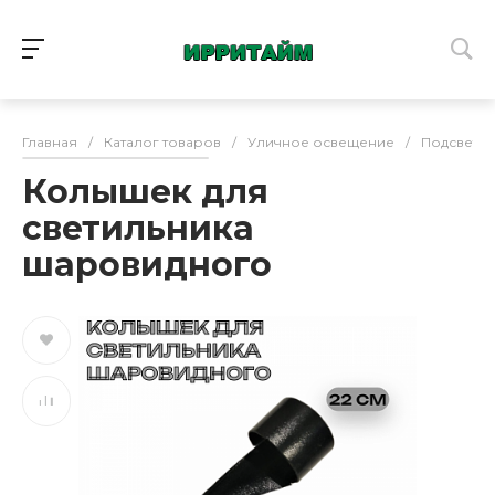
Главная
/
Каталог товаров
/
Уличное освещение
/
Подсветка
Колышек для
светильника
шаровидного