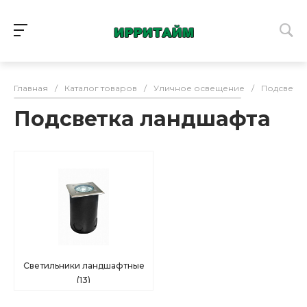
Главная
/
Каталог товаров
/
Уличное освещение
/
Подсветка
Подсветка ландшафта
Светильники ландшафтные
(13)